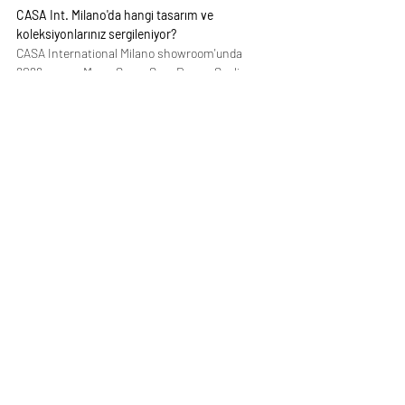
CASA Int. Milano'da hangi tasarım ve 
koleksiyonlarınız sergileniyor?
CASA International Milano showroom'unda 
2026 yapımı Mora, Seon, Sera Duo ve Soglia 
sehpa ve dresuar tasarımlarım mobilya 
tarafında yer alırken, aydınlatma 
koleksiyonumdan Iceberg, Shoku, Mist, 
Nsu'me, Sophia ve Lykia da mekânda birlikte 
deneyimleniyor. Her biri ayrı bir malzeme 
diyaloğu kuruyor, el yapımı füzyon cam ile pirinç 
ve bakır eskitme kaplamanın buluştuğu o 
hassas denge, hem mobilyada hem 
aydınlatmada kendini farklı biçimlerde 
gösteriyor. Mekanı bir sergileme alanı olarak 
değil, bu dilin yaşandığı ve bedensel olarak 
deneyimlendiği bir mekân olarak kabul ediyoruz. 
Ziyaretçilerin burada tasarımlara yalnızca 
bakmadığını, dokunduğunu ve hissettiğini de 
biliyoruz.