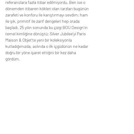
referanslara fazla itibar edilmiyordu. Ben ise o 
dönemden itibaren kökleri olan tarzları bugünün 
zarafeti ve konforu ile karıştırmayı sevdim; ham 
ile şık, primitif ile zarif dengeleri hep orada 
başladı. 25 yılın sonunda bu çizgi BOU Design'ın 
temel kimliğine dönüştü; Silver Jubilee'yi Paris 
Maison & Objet'te yeni bir koleksiyonla 
kutladığımızda, aslında o ilk içgüdünün ne kadar 
doğru bir yöne işaret ettiğini bir kez daha 
gördüm.