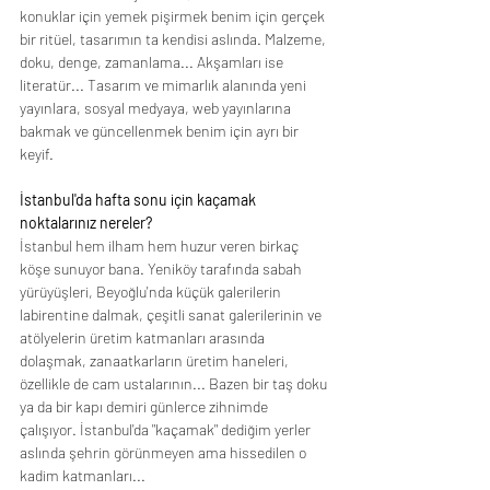
konuklar için yemek pişirmek benim için gerçek 
bir ritüel, tasarımın ta kendisi aslında. Malzeme, 
doku, denge, zamanlama... Akşamları ise 
literatür... Tasarım ve mimarlık alanında yeni 
yayınlara, sosyal medyaya, web yayınlarına 
bakmak ve güncellenmek benim için ayrı bir 
keyif.
İstanbul'da hafta sonu için kaçamak 
noktalarınız nereler?
İstanbul hem ilham hem huzur veren birkaç 
köşe sunuyor bana. Yeniköy tarafında sabah 
yürüyüşleri, Beyoğlu'nda küçük galerilerin 
labirentine dalmak, çeşitli sanat galerilerinin ve 
atölyelerin üretim katmanları arasında 
dolaşmak, zanaatkarların üretim haneleri, 
özellikle de cam ustalarının... Bazen bir taş doku 
ya da bir kapı demiri günlerce zihnimde 
çalışıyor. İstanbul'da "kaçamak" dediğim yerler 
aslında şehrin görünmeyen ama hissedilen o 
kadim katmanları...