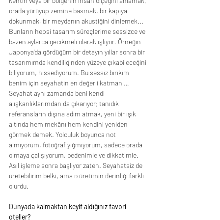
kentin veya bir bölgenin insan ölçeğini anlamak, 
orada yürüyüp zemine basmak, bir kapıya 
dokunmak, bir meydanın akustiğini dinlemek... 
Bunların hepsi tasarım süreçlerime sessizce ve 
bazen aylarca gecikmeli olarak işliyor. Örneğin 
Japonya'da gördüğüm bir detayın yıllar sonra bir 
tasarımımda kendiliğinden yüzeye çıkabileceğini 
biliyorum, hissediyorum. Bu sessiz birikim 
benim için seyahatin en değerli katmanı… 
Seyahat aynı zamanda beni kendi 
alışkanlıklarımdan da çıkarıyor; tanıdık 
referansların dışına adım atmak, yeni bir ışık 
altında hem mekânı hem kendini yeniden 
görmek demek. Yolculuk boyunca not 
almıyorum, fotoğraf yığmıyorum, sadece orada 
olmaya çalışıyorum, bedenimle ve dikkatimle. 
Asıl işleme sonra başlıyor zaten. Seyahatsiz de 
üretebilirim belki, ama o üretimin derinliği farklı 
olurdu.
Dünyada kalmaktan keyif aldığınız favori 
oteller?