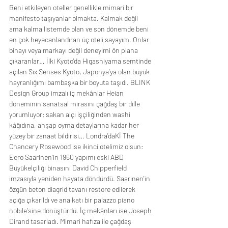
Beni etkileyen oteller genellikle mimari bir 
manifesto taşıyanlar olmakta. Kalmak değil 
ama kalma listemde olan ve son dönemde beni 
en çok heyecanlandıran üç oteli sayayım. Onlar 
binayı veya markayı değil deneyimi ön plana 
çıkaranlar… İlki Kyoto'da Higashiyama semtinde 
açılan Six Senses Kyoto, Japonya'ya olan büyük 
hayranlığımı bambaşka bir boyuta taşıdı. BLINK 
Design Group imzalı iç mekânlar Heian 
döneminin sanatsal mirasını çağdaş bir dille 
yorumluyor; sakan alçı işçiliğinden washi 
kâğıdına, ahşap oyma detaylarına kadar her 
yüzey bir zanaat bildirisi… Londra'daKİ The 
Chancery Rosewood ise ikinci otelimiz olsun: 
Eero Saarinen'in 1960 yapımı eski ABD 
Büyükelçiliği binasını David Chipperfield 
imzasıyla yeniden hayata döndürdü. Saarinen'in 
özgün beton diagrid tavanı restore edilerek 
açığa çıkarıldı ve ana katı bir palazzo piano 
nobile'sine dönüştürdü. İç mekânları ise Joseph 
Dirand tasarladı. Mimari hafıza ile çağdaş 