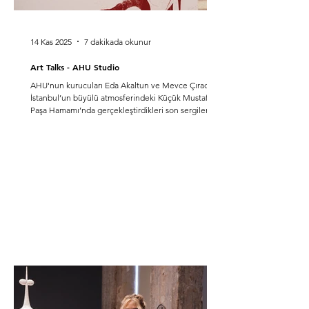
14 Kas 2025
7 dakikada okunur
Art Talks - AHU Studio
AHU'nun kurucuları Eda Akaltun ve Mevce Çıracı ile
İstanbul’un büyülü atmosferindeki Küçük Mustafa
Paşa Hamamı’nda gerçekleştirdikleri son sergileri
'NAHIL' için bir araya geldik ve keyifli bir sohbet
gerçekleştirdik.