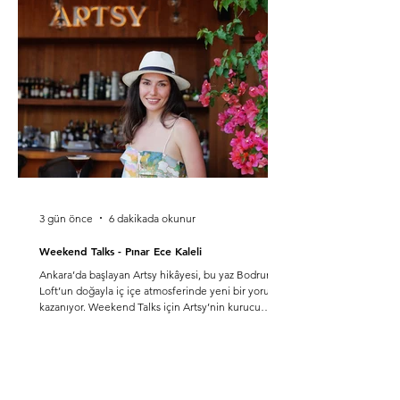
3 gün önce
6 dakikada okunur
Weekend Talks - Pınar Ece Kaleli
Ankara’da başlayan Artsy hikâyesi, bu yaz Bodrum
Loft’un doğayla iç içe atmosferinde yeni bir yorum
kazanıyor. Weekend Talks için Artsy’nin kurucu
ortağı 'Pınar Ece Kaleli' ile markanın Bodrum
yolculuğunu, değişen misafirperverlik anlayışını ve
onun için iyi yaşamın ne ifade ettiğini konuştuk.