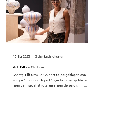
16 Eki 2025
3 dakikada okunur
Art Talks - Elif Uras
Sanatçı Elif Uras ile Galerist'te gerçekleşen son
sergisi “Ellerinde Toprak” için bir araya geldik ve
hem yeni seyahat rotalarını hem de sergisinin
hikayesini kendisinden dinledik. Sizin için ‘Perfect
Weekend’ neyi ifade ediyor? Hafta sonu, 19.
yüzyılda işçi sınıfının çalışma koşullarını biraz olsun
hafifletmek için ortaya çıkan, iş ve emekten
uzaklaşıp dinlenme ve eğlenceye ayrılan bir zaman
dilimi. Bugün ise “mükemmel hafta sonu” kavramı,
seyahat ve eğlence kültürünün göste