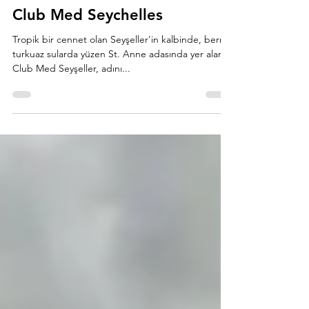
Kubilay Sakarya
13 Kas 2023
2 dakikada okunur
Club Med Seychelles
Tropik bir cennet olan Seyşeller'in kalbinde, berrak
turkuaz sularda yüzen St. Anne adasında yer alan
Club Med Seyşeller, adını...