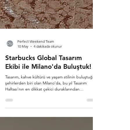
Perfect Weekend Team
10 May
4 dakikada okunur
Starbucks Global Tasarım
Ekibi ile Milano'da Buluştuk!
Tasarım, kahve kültürü ve yaşam stilinin buluştuğu
şehirlerden biri olan Milano’da, bu yıl Tasarım
Haftası’nın en dikkat çekici duraklarından
birindeydik. Perfect Weekend olarak, Starbucks
Reserve Roastery Milano’yu ziyaret ederek
markanın global tasarım ekibiyle özel bir röportaj
gerçekleştirdik.