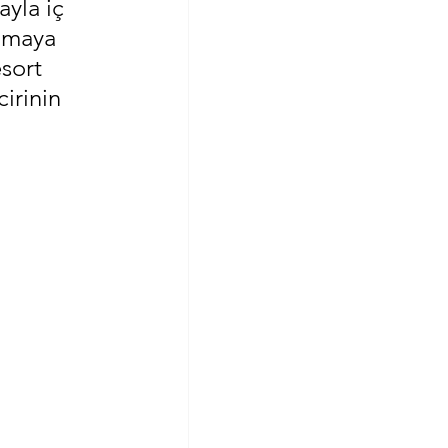
yla iç 
amaya 
sort 
irinin 