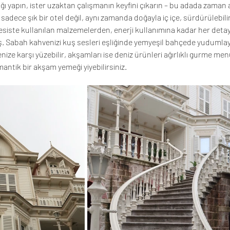
ğı yapın, ister uzaktan çalışmanın keyfini çıkarın – bu adada zaman 
 sadece şık bir otel değil, aynı zamanda doğayla iç içe, sürdürülebili
esiste kullanılan malzemelerden, enerji kullanımına kadar her detay
ış. Sabah kahvenizi kuş sesleri eşliğinde yemyeşil bahçede yudumlaya
e karşı yüzebilir, akşamları ise deniz ürünleri ağırlıklı gurme men
ntik bir akşam yemeği yiyebilirsiniz.