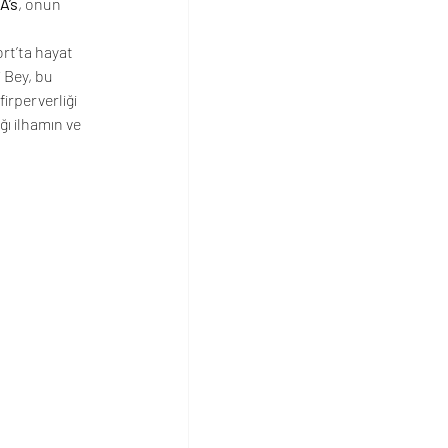
A’s
, onun 
rt’ta hayat 
 Bey, bu 
irperverliği 
ı ilhamın ve 