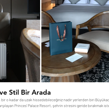
ve Stil Bir Arada
, bir o kadar da uzak hissedebileceğiniz nadir yerlerden biri Büyüka
karşılayan Princes' Palace Resort, şehrin stresini geride bırakmak iste