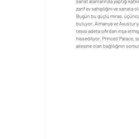
sanat alanlarında yaptığı katk
zarif ev sahipliğini ve sanata o
Bugün bu güçlü miras, üçüncü 
buluyor. Almanya ve Avusturya’d
tesisi adeta sıfırdan inşa etmi
hissediliyor. Princes' Palace,
ailesine olan bağlılığının somu