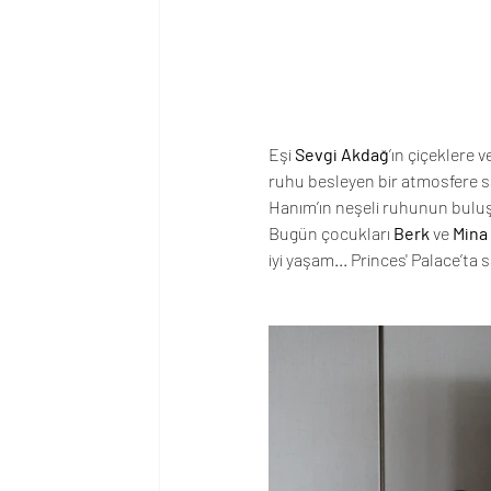
Eşi 
Sevgi Akdağ
’ın çiçeklere 
ruhu besleyen bir atmosfere sah
Hanım’ın neşeli ruhunun buluşt
Bugün çocukları 
Berk
 ve 
Mina
iyi yaşam... Princes' Palace’ta 