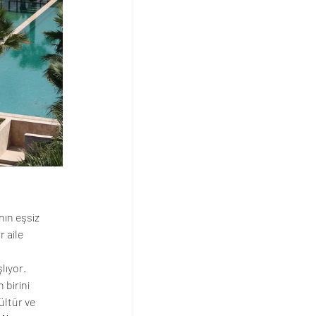
ın eşsiz 
 aile 
şlıyor. 
birini 
ültür ve 