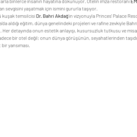
ılarla binlerce insanın hayatına dokunuyor. Otelin imza restoranı 
EM
lan sevgisini yaşatmak için ismini gururla taşıyor.
kuşak temsilcisi 
Dr. Bahri Akdağ
’ın vizyonuyla Princes' Palace Reso
a aldığı eğitim, dünya genelindeki projeleri ve rafine zevkiyle Bahri
ş. Her detayında onun estetik anlayışı, kusursuzluk tutkusu ve misaf
 sadece bir otel değil; onun dünya görüşünün, seyahatlerinden taşıdığ
t bir yansıması.