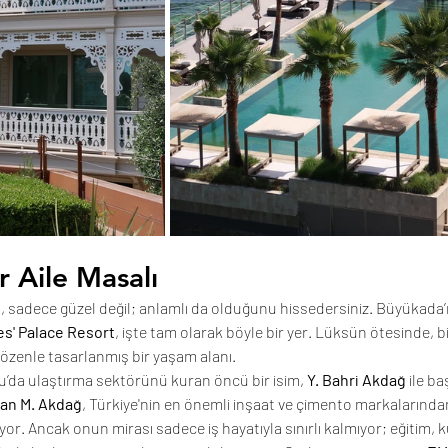
 Aile Masalı
a, sadece güzel değil; anlamlı da olduğunu hissedersiniz. Büyükada’n
es' Palace Resort
, işte tam olarak böyle bir yer. Lüksün ötesinde, bir
 özenle tasarlanmış bir yaşam alanı.
u’da ulaştırma sektörünü kuran öncü bir isim, 
Y. Bahri Akdağ
 ile ba
ğan M. Akdağ
, Türkiye'nin en önemli inşaat ve çimento markalarından 
yor. Ancak onun mirası sadece iş hayatıyla sınırlı kalmıyor; eğitim, k