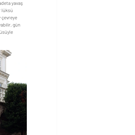
adeta yavaş 
r lüksü 
 çevreye 
bilir, gün 
üsüyle 