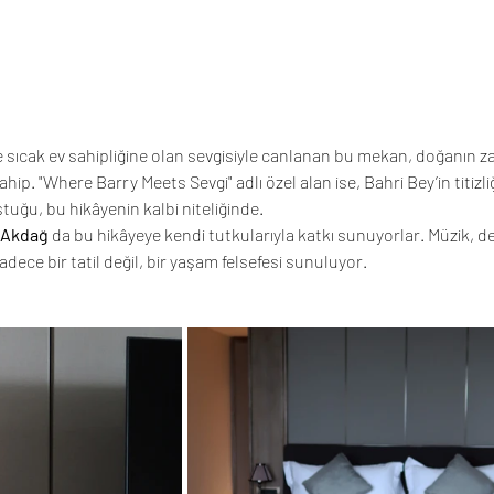
ve sıcak ev sahipliğine olan sevgisiyle canlanan bu mekan, doğanın za
ip. "Where Barry Meets Sevgi" adlı özel alan ise, Bahri Bey’in titizliğ
uğu, bu hikâyenin kalbi niteliğinde.
 Akdağ
 da bu hikâyeye kendi tutkularıyla katkı sunuyorlar. Müzik, de
sadece bir tatil değil, bir yaşam felsefesi sunuluyor.