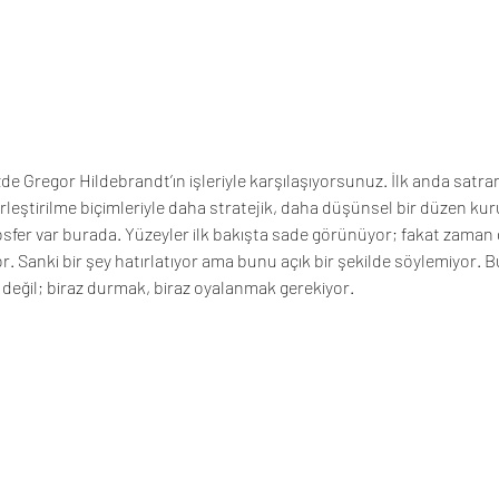
Gregor Hildebrandt’ın işleriyle karşılaşıyorsunuz. İlk anda satranç
erleştirilme biçimleriyle daha stratejik, daha düşünsel bir düzen ku
sfer var burada. Yüzeyler ilk bakışta sade görünüyor; fakat zaman 
or. Sanki bir şey hatırlatıyor ama bunu açık bir şekilde söylemiyor. 
eğil; biraz durmak, biraz oyalanmak gerekiyor.