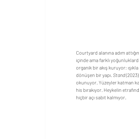
Courtyard alanına adım attığını
içinde ama farklı yoğunluklarda
organik bir akış kuruyor; ışık
dönüşen bir yapı. 
Stand
 (2023)
okunuyor. Yüzeyler katman katm
his bırakıyor. Heykelin etrafınd
hiçbir açı sabit kalmıyor.