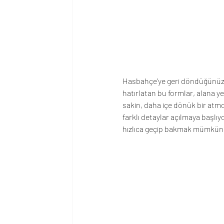
Hasbahçe’ye geri döndüğünüzde 
hatırlatan bu formlar, alana y
sakin, daha içe dönük bir atmo
farklı detaylar açılmaya başlıy
hızlıca geçip bakmak mümkün d