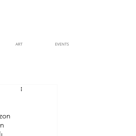
ART
EVENTS
zon 
n 
ı 