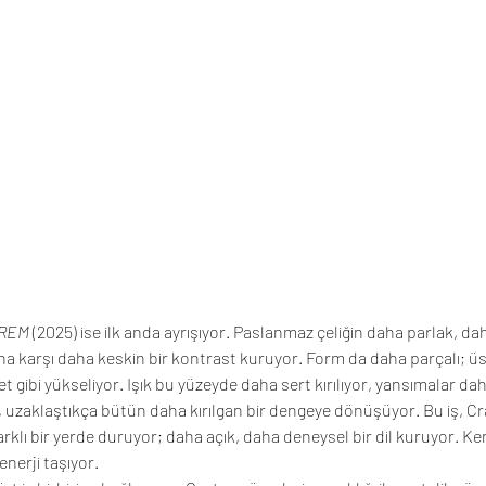
REM
 (2025) ise ilk anda ayrışıyor. Paslanmaz çeliğin daha parlak, da
nuna karşı daha keskin bir kontrast kuruyor. Form da daha parçalı; üs
t gibi yükseliyor. Işık bu yüzeyde daha sert kırılıyor, yansımalar daha
, uzaklaştıkça bütün daha kırılgan bir dengeye dönüşüyor. Bu iş, Cr
rklı bir yerde duruyor; daha açık, daha deneysel bir dil kuruyor. Ken
nerji taşıyor.