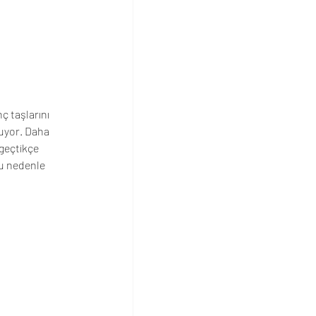
 taşlarını 
ruyor. Daha 
geçtikçe 
Bu nedenle 