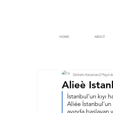
HOME
ABOUT
Görkem Karaman
2 May
4 d
Alieè Ista
İstanbul’un kıyı 
Aliée İstanbul’un
ayında başlayan 