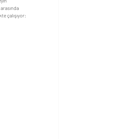
yin 
 arasında 
kte çalışıyor; 