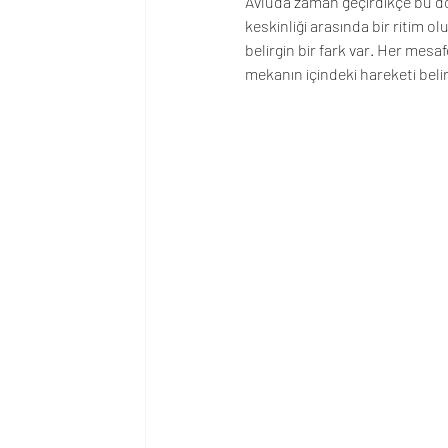
Avluda zaman geçirdikçe bu dört
keskinliği arasında bir ritim 
belirgin bir fark var. Her mesaf
mekanın içindeki hareketi belirli