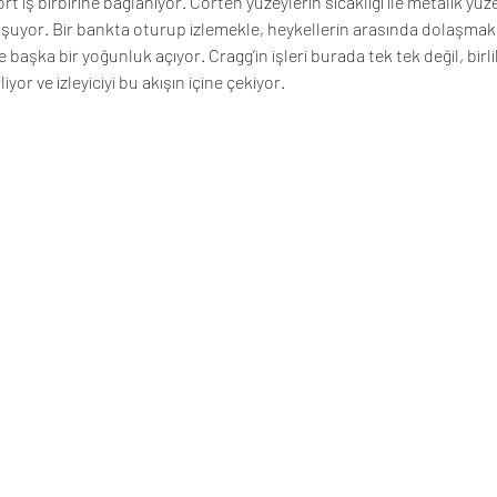
 iş birbirine bağlanıyor. Corten yüzeylerin sıcaklığı ile metalik yüze
oluşuyor. Bir bankta oturup izlemekle, heykellerin arasında dolaşmak
e başka bir yoğunluk açıyor. Cragg’in işleri burada tek tek değil, birli
yor ve izleyiciyi bu akışın içine çekiyor.