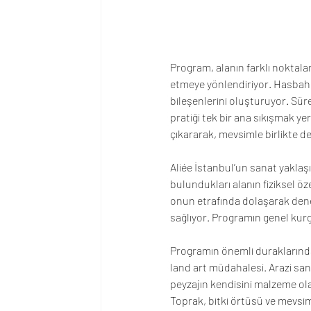
Program, alanın farklı noktalar
etmeye yönlendiriyor. Hasbahçe
bileşenlerini oluşturuyor. Süre
pratiği tek bir ana sıkışmak ye
çıkararak, mevsimle birlikte 
Aliée İstanbul’un sanat yaklaşı
bulundukları alanın fiziksel öze
onun etrafında dolaşarak dene
sağlıyor. Programın genel kur
Programın önemli duraklarından 
land art müdahalesi. Arazi san
peyzajın kendisini malzeme ola
Toprak, bitki örtüsü ve mevsimse