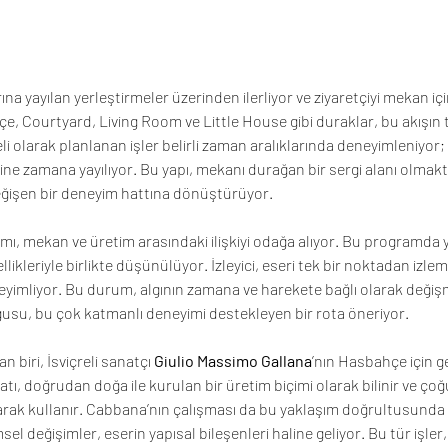
ına yayılan yerleştirmeler üzerinden ilerliyor ve ziyaretçiyi mekan iç
, Courtyard, Living Room ve Little House gibi duraklar, bu akışın 
li olarak planlanan işler belirli zaman aralıklarında deneyimleniyor;
rine zamana yayılıyor. Bu yapı, mekanı durağan bir sergi alanı olmak
değişen bir deneyim hattına dönüştürüyor.
mı, mekan ve üretim arasındaki ilişkiyi odağa alıyor. Bu programda ye
llikleriyle birlikte düşünülüyor. İzleyici, eseri tek bir noktadan izlem
yimliyor. Bu durum, algının zamana ve harekete bağlı olarak değişm
gusu, bu çok katmanlı deneyimi destekleyen bir rota öneriyor.
biri, İsviçreli sanatçı 
Giulio Massimo Gallana
’nın Hasbahçe için gel
atı, doğrudan doğa ile kurulan bir üretim biçimi olarak bilinir ve ço
rak kullanır. Cabbana’nın çalışması da bu yaklaşım doğrultusunda il
l değişimler, eserin yapısal bileşenleri haline geliyor. Bu tür işler, k