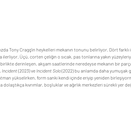
zda Tony Cragg’in heykelleri mekanın tonunu belirliyor. Dört farklı iş,
 ilerliyor. Üçü, corten çeliğin o sıcak, pas tonlarına yakın yüzeyleri
la birlikte derinleşen, akşam saatlerinde neredeyse mekanın bir parç
, 
Incident
 (2023) ve 
Incident Solo
 (2022) bu anlamda daha yumuşak ge
an yükselirken, form sanki kendi içinde eriyip yeniden birleşiyormu
a dolaştıkça kıvrımlar, boşluklar ve ağırlık merkezleri sürekli yer değ