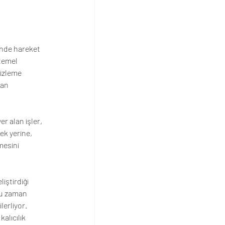
inde hareket 
temel 
 izleme 
tan 
r alan işler, 
ek yerine, 
esini 
iştirdiği 
ğu zaman 
erliyor. 
alıcılık 