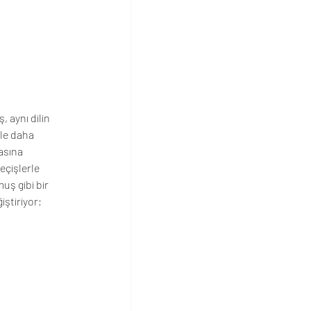
 aynı dilin 
yle daha 
asına 
çişlerle 
ş gibi bir 
iştiriyor; 