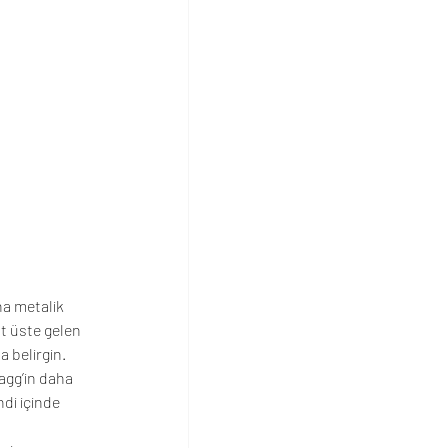
ha metalik 
t üste gelen 
 belirgin. 
agg’in daha 
di içinde 