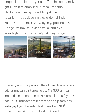
engebeli tepelerinde yer alan 7 muhteşem antik 
çiftlik evi kiralanabilir durumda. Reschio 
Malikanesi'ndeki gibi zarif bir şekilde 
tasarlanmış ve döşenmiş evlerden birinde 
kalmak isterseniz rezervasyon yapabilirsiniz. 
Bahçeli ve havuzlu evler size, ailenize ve 
arkadaşlarınıza özel bir sığınak oluşturuyor.
Otelin içerisinde yer alan Kule Odası bizim favori 
odalarımızdan bir tanesi oldu. MS 900 yılında 
inşa edilen kalenin en eski kısmı olan bu 2 yatak 
odalı süit, muhteşem bir terasa sahip tam beş 
kata yayılıyor. Divanlarda dinlenirken 360° 
manzara eşliğinde kendinizi en tepeden 