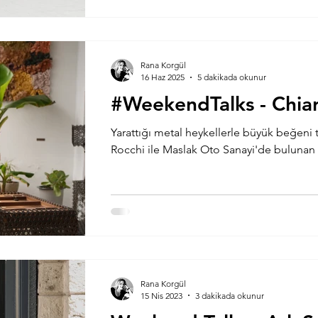
Rana Korgül
16 Haz 2025
5 dakikada okunur
#WeekendTalks - Chia
Yarattığı metal heykellerle büyük beğeni 
Rocchi ile Maslak Oto Sanayi'de bulunan 
Rana Korgül
15 Nis 2023
3 dakikada okunur