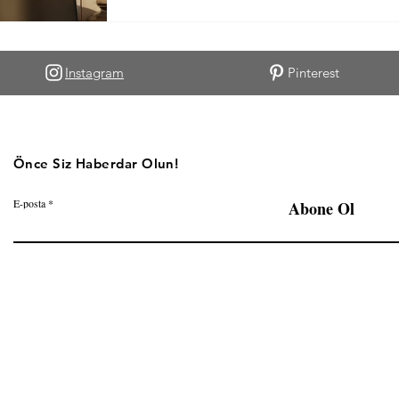
röportaj gerçekleştirdik.
Instagram
Pinterest
Önce Siz Haberdar Olun!
E-posta
Abone Ol
©2023-2025 Perfect Weekend'de yayınlanan içeriklerin her hakkı saklıdır.