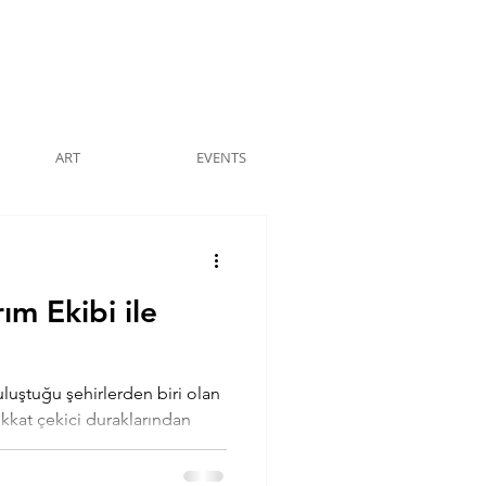
ART
EVENTS
ım Ekibi ile
uluştuğu şehirlerden biri olan
ikkat çekici duraklarından
rbucks Reserve Roastery
tasarım ekibiyle özel bir