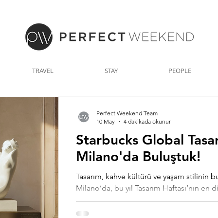
TRAVEL
STAY
PEOPLE
Perfect Weekend Team
10 May
4 dakikada okunur
Starbucks Global Tasar
Milano'da Buluştuk!
Tasarım, kahve kültürü ve yaşam stilinin b
Milano’da, bu yıl Tasarım Haftası’nın en d
birindeydik. Perfect Weekend olarak, Sta
Milano’yu ziyaret ederek markanın global 