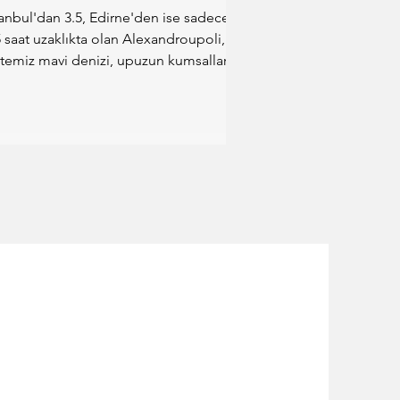
tanbul'dan 3.5, Edirne'den ise sadece
5 saat uzaklıkta olan Alexandroupoli,
rtemiz mavi denizi, upuzun kumsalları,
fis yeme-içme...