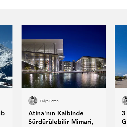
Fulya Sezen
ub
Atina'nın Kalbinde
3
Sürdürülebilir Mimari,
G