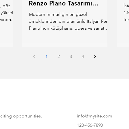
Renzo Piano Tasarımı
n, göz
İs
'Stavros Niarchos
e yükselen
1.
Modern mimarlığın en güzel
 yanda
Foundation'
te
örneklerinden biri olan ünlü İtalyan Renzo
ne
Piano'nun kütüphane, opera ve sanat
etkinlikleri için tasarladığı...
1
2
3
4
citing opportunities.
info@mysite.com
123-456-7890