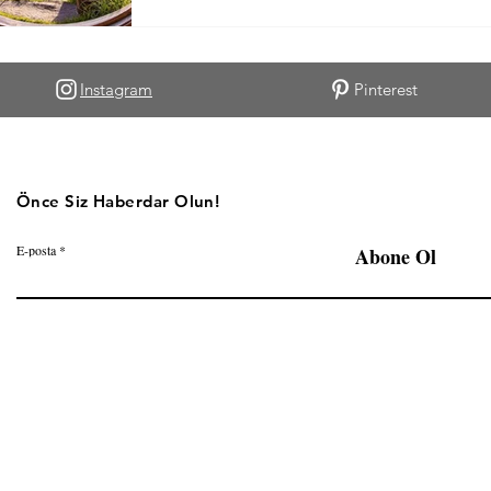
Instagram
Pinterest
Önce Siz Haberdar Olun!
E-posta
Abone Ol
©2023-2025 Perfect Weekend'de yayınlanan içeriklerin her hakkı saklıdır.