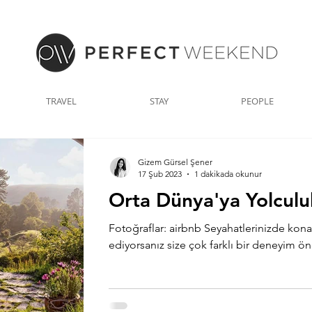
TRAVEL
STAY
PEOPLE
Gizem Gürsel Şener
17 Şub 2023
1 dakikada okunur
Orta Dünya'ya Yolculu
Fotoğraflar: airbnb Seyahatlerinizde kona
ediyorsanız size çok farklı bir deneyim ön