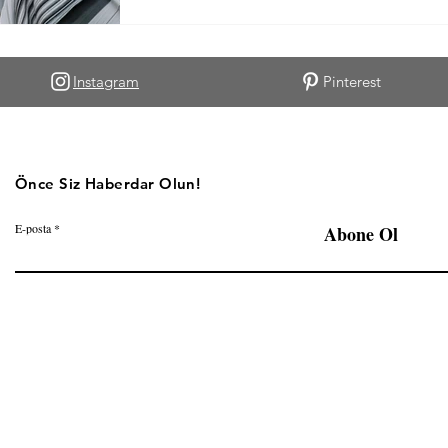
Instagram
Pinterest
Önce Siz Haberdar Olun!
E-posta
Abone Ol
©2023-2025 Perfect Weekend'de yayınlanan içeriklerin her hakkı saklıdır.