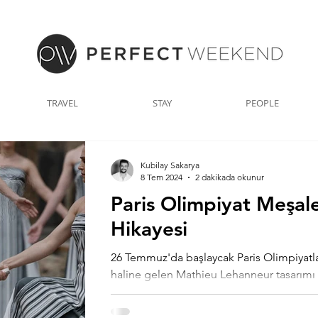
TRAVEL
STAY
PEOPLE
Kubilay Sakarya
8 Tem 2024
2 dakikada okunur
Paris Olimpiyat Meşale
Hikayesi
26 Temmuz'da başlaycak Paris Olimpiyatla
haline gelen Mathieu Lehanneur tasarımı 