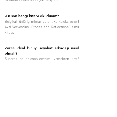
-En son hangi kitabı okudunuz?
Belçikalı ünlü iç mimar ve antika koleksiyoneri 
Axel Vervood’un “Stories and Reflections” isimli 
kitabı.
-Sizce ideal bir iyi seyahat arkadaşı nasıl 
olmalı?
Susarak da anlaşabileceğim, yemekten keyif 
alan!
-Dada Uzak Orman için yeni planlarınız 
neler?
Uzun zamandır hayal edip ilmek ilmek 
yarattığımız  bize ait bu dünya, artık arzu 
edenlere ulaşmaya hazır diye hissediyoruz. 