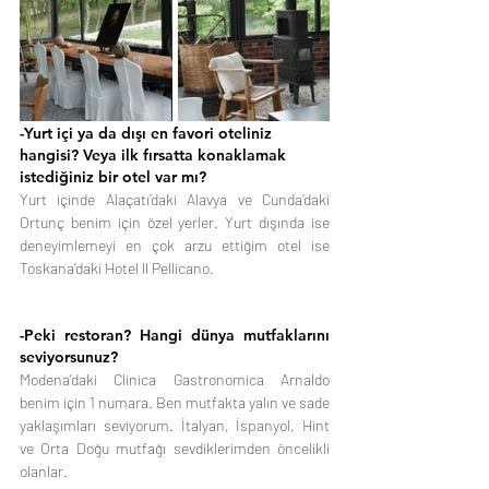
-Yurt içi ya da dışı en favori oteliniz 
hangisi? Veya ilk fırsatta konaklamak 
istediğiniz bir otel var mı?
Yurt içinde Alaçatı’daki Alavya ve Cunda’daki 
Ortunç benim için özel yerler. Yurt dışında ise 
deneyimlemeyi en çok arzu ettiğim otel ise 
Toskana’daki Hotel ll Pellicano.
-Peki restoran? Hangi dünya mutfaklarını 
seviyorsunuz?
Modena’daki Clinica Gastronomica Arnaldo 
benim için 1 numara. Ben mutfakta yalın ve sade 
yaklaşımları seviyorum. İtalyan, İspanyol, Hint 
ve Orta Doğu mutfağı sevdiklerimden öncelikli 
olanlar.