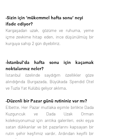
-Sizin için ‘mükemmel hafta sonu’ neyi 
ifade ediyor?
Kargaşadan uzak, gözüme ve ruhuma, yeme 
içme zevkime hitap eden, ince düşünülmüş bir 
kurguya sahip 2 gün diyebiliriz.
-İstanbul’da hafta sonu için kaçamak 
noktalarınız neler?
İstanbul özelinde saydığım özellikler göze 
alındığında Burgazada, Büyükada Spendid Otel 
ve Tuzla Yat Kulübü geliyor aklıma.
-Düzenli bir Pazar günü rutininiz var mı?
Elbette. Her Pazar mutlaka eşimle birlikte Dada 
Kuzguncuk ve Dada Uzak Orman 
koleksiyonumuz için antika galerileri, eski eşya 
satan dükkanlar ve bit pazarlarını kapsayan bir 
rutin şehir keşfimiz vardır. Ardından keyifli bir 