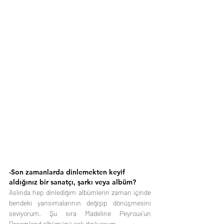
-Son zamanlarda dinlemekten keyif 
aldığınız bir sanatçı, şarkı veya albüm?
Aslında hep dinlediğim albümlerin zaman içinde 
bendeki yansımalarının değişip dönüşmesini 
seviyorum. Şu sıra Madeline Peyroux’un 
Dreamland albümünü çok dinliyorum.