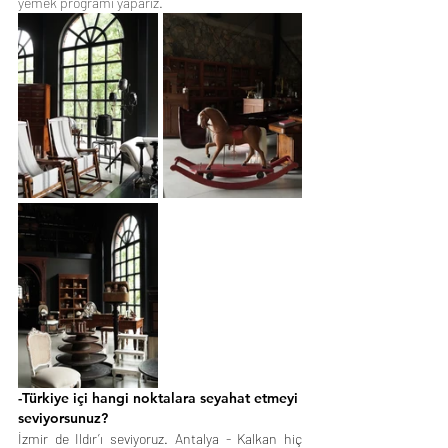
yemek programı yaparız.
-Türkiye içi hangi noktalara seyahat etmeyi 
seviyorsunuz?
İzmir de Ildır’ı seviyoruz. Antalya - Kalkan hiç 