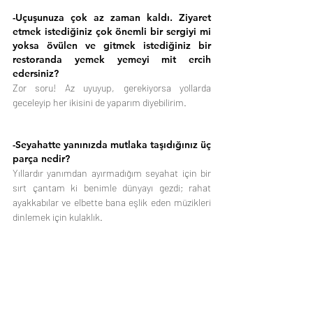
-Uçuşunuza çok az zaman kaldı. Ziyaret 
etmek istediğiniz çok önemli bir sergiyi mi 
yoksa övülen ve gitmek istediğiniz bir 
restoranda yemek yemeyi mit ercih 
edersiniz?
Zor soru! Az uyuyup, gerekiyorsa yollarda 
geceleyip her ikisini de yaparım diyebilirim.
-Seyahatte yanınızda mutlaka taşıdığınız üç 
parça nedir?
Yıllardır yanımdan ayırmadığım seyahat için bir 
sırt çantam ki benimle dünyayı gezdi; rahat 
ayakkabılar ve elbette bana eşlik eden müzikleri 
dinlemek için kulaklık.