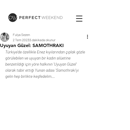
Fulya Sezen
2 Tem 2023
5 dakikada okunur
Uyuyan Güzel: SAMOTHRAKI
Türkiye'de özellikle Enez kıyılarından çıplak gözle 
görülebilen ve uyuyan bir kadın silüetine 
benzetildiği için yöre halkının 'Uyuyan Güzel' 
olarak tabir ettiği Yunan adası 'Samothraki'yi 
gelin hep birlikte keşfedelim...