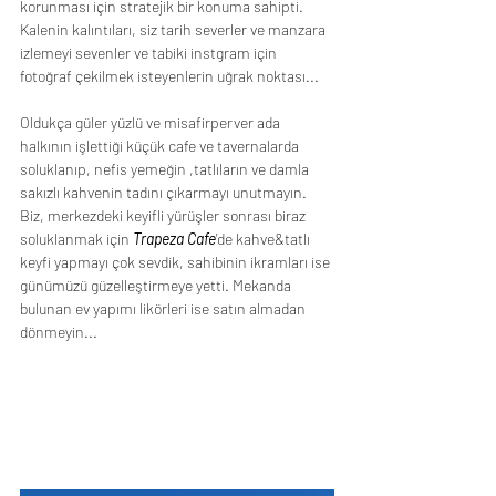
korunması için stratejik bir konuma sahipti. 
Kalenin kalıntıları, siz tarih severler ve manzara 
izlemeyi sevenler ve tabiki instgram için 
fotoğraf çekilmek isteyenlerin uğrak noktası...
Oldukça güler yüzlü ve misafirperver ada 
halkının işlettiği küçük cafe ve tavernalarda 
soluklanıp, nefis yemeğin ,tatlıların ve damla 
sakızlı kahvenin tadını çıkarmayı unutmayın. 
Biz, merkezdeki keyifli yürüşler sonrası biraz 
soluklanmak için 
Trapeza Cafe
'de kahve&tatlı 
keyfi yapmayı çok sevdik, sahibinin ikramları ise 
günümüzü güzelleştirmeye yetti. Mekanda 
bulunan ev yapımı likörleri ise satın almadan 
dönmeyin...