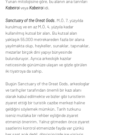
Yunan mitolojisine göre, bu alanın ana tanrıları 
Kabeiroi
 veya 
Kabeiroi
 idi.
Sanctuary of the Great Gods
, M.Ö. 7. yüzyılda 
kurulmuş ve en az M.Ö. 4. yüzyıla kadar 
kullanılmış kutsal bir alan. Bu kutsal alan 
yaklaşık 55.000 metrekareden fazla bir alana 
yayılmakta olup, heykeller, sunaklar, tapınaklar, 
mezarlar birçok dini yapıyı bünyesinde 
bulunduruyor. Ayrıca arkeolojik kazılar 
neticesinde günümüze ulaşan ve gözle görülen 
iki tiyatroya da sahip.
Bugün Sanctuary of the Great Gods, arkeologlar 
ve tarihçiler tarafından önemli bir kazı alanı 
olarak kabul edilmekte ve bizler gibi turistlerin 
ziyaret ettiği bir turistik cazibe merkezi haline 
geldiğini söylemek mümkün. Tarih tutkunu 
iseniz mutlaka bir rehber eşliğinde ziyaret 
etmenizi öneririm. Yalnız gitmeden önce ziyaret 
saatlerini kontrol etmenizde fayda var çünkü 
her saat açık değil, dönüşünüzde ise yürüyüş 