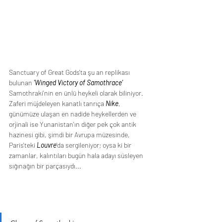
Sanctuary of Great Gods'ta şu an replikası 
bulunan
 'Winged Victory of Samothrace' 
Samothraki'nin en ünlü heykeli olarak biliniyor. 
Zaferi müjdeleyen kanatlı tanrıça 
Nike
, 
günümüze ulaşan en nadide heykellerden ve 
orjinali ise Yunanistan'ın diğer pek çok antik 
hazinesi gibi, şimdi bir Avrupa müzesinde, 
Paris'teki 
Louvre
'da sergileniyor; oysa ki bir 
zamanlar, kalıntıları bugün hala adayı süsleyen 
sığınağın bir parçasıydı...