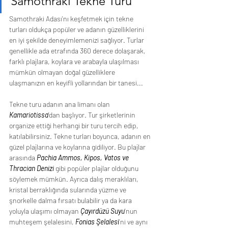
Samothraki Tekne Turu
Samothraki Adası'nı keşfetmek için tekne 
turları oldukça popüler ve adanın güzelliklerini 
en iyi şekilde deneyimlemenizi sağlıyor. Turlar 
genellikle ada etrafında 360 derece dolaşarak, 
farklı plajlara, koylara ve arabayla ulaşılması 
mümkün olmayan doğal güzelliklere 
ulaşmanızın en keyifli yollarından bir tanesi... 
Tekne turu adanın ana limanı olan 
Kamariotissa
'dan başlıyor. Tur şirketlerinin 
organize ettiği herhangi bir turu tercih edip, 
katılabilirsiniz. Tekne turları boyunca, adanın en 
güzel plajlarına ve koylarına gidiliyor. Bu plajlar 
arasında 
Pachia Ammos, Kipos, Vatos ve 
Thracian Denizi
 gibi popüler plajlar olduğunu 
söylemek mümkün. Ayrıca dalış meraklıları, 
kristal berraklığında sularında yüzme ve 
şnorkelle dalma fırsatı bulabilir ya da kara 
yoluyla ulaşımı olmayan 
Çayırdüzü Suyu
'nun 
muhteşem şelalesini, 
Fonias Şelales
i
'ni ve aynı 