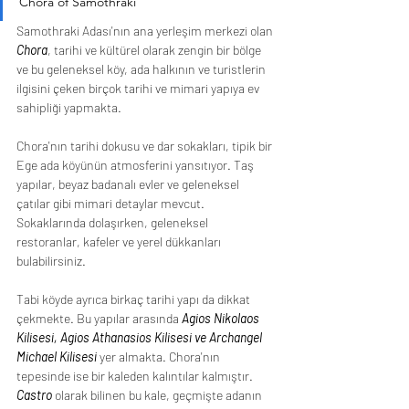
Chora of Samothraki 
Samothraki Adası'nın ana yerleşim merkezi olan 
Chora
, tarihi ve kültürel olarak zengin bir bölge 
ve bu geleneksel köy, ada halkının ve turistlerin 
ilgisini çeken birçok tarihi ve mimari yapıya ev 
sahipliği yapmakta.
Chora'nın tarihi dokusu ve dar sokakları, tipik bir 
Ege ada köyünün atmosferini yansıtıyor. Taş 
yapılar, beyaz badanalı evler ve geleneksel 
çatılar gibi mimari detaylar mevcut. 
Sokaklarında dolaşırken, geleneksel 
restoranlar, kafeler ve yerel dükkanları 
bulabilirsiniz.
Tabi köyde ayrıca birkaç tarihi yapı da dikkat 
çekmekte. Bu yapılar arasında 
Agios Nikolaos 
Kilisesi, Agios Athanasios Kilisesi ve Archangel 
Michael Kilisesi 
yer almakta. Chora'nın 
tepesinde ise bir kaleden kalıntılar kalmıştır. 
Castro
 olarak bilinen bu kale, geçmişte adanın 