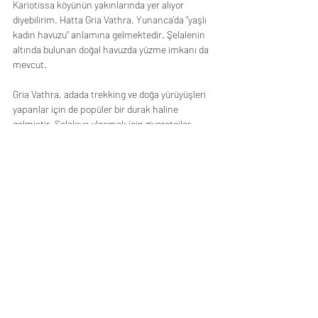
Kariotissa köyünün yakınlarında yer alıyor 
diyebilirim. Hatta Gria Vathra, Yunanca'da "yaşlı 
kadın havuzu" anlamına gelmektedir. Şelalenin 
altında bulunan doğal havuzda yüzme imkanı da 
mevcut. 
Gria Vathra, adada trekking ve doğa yürüyüşleri 
yapanlar için de popüler bir durak haline 
gelmiştir. Şelaleye ulaşmak için ziyaretçiler 
ormanda yürüyüş yaparken güzel manzaralar 
eşliğinde doğal bir patika izlerler.
Samothraki adasını ziyaret eden trekking 
tutkunları, Gria Vathra'yı keşfetmek ve doğal 
güzelliğinin tadını çıkarmak için mutlaka 
uğramalı. Ancak, şelaleye ulaşım ve daha fazla 
bilgi için yerel rehberleri araştırmanızı öneririm.