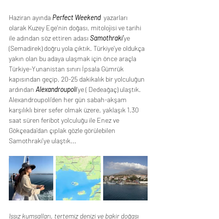
Haziran ayında 
Perfect Weekend
  yazarları 
olarak Kuzey Ege'nin doğası, mitolojisi ve tarihi 
ile adından söz ettiren adası 
Samothraki'
ye 
(Semadirek) doğru yola çıktık. Türkiye'ye oldukça 
yakın olan bu adaya ulaşmak için önce araçla 
Türkiye-Yunanistan sınırı İpsala Gümrük 
kapısından geçip, 20-25 dakikalık bir yolculuğun 
ardından 
Alexandroupoli
'ye ( Dedeağaç) ulaştık. 
Alexandroupoli'den her gün sabah-akşam 
karşılıklı birer sefer olmak üzere, yaklaşık 1.30 
saat süren feribot yolculuğu ile Enez ve 
Gökçeada'dan çıplak gözle görülebilen 
Samothraki'ye ulaştık...
Issız kumsalları, tertemiz denizi ve bakir doğası 