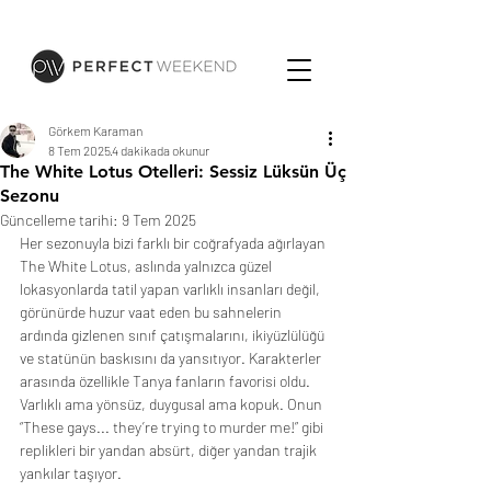
Görkem Karaman
8 Tem 2025
4 dakikada okunur
The White Lotus Otelleri: Sessiz Lüksün Üç
Sezonu
Güncelleme tarihi:
9 Tem 2025
Her sezonuyla bizi farklı bir coğrafyada ağırlayan 
The White Lotus, aslında yalnızca güzel
lokasyonlarda tatil yapan varlıklı insanları değil, 
görünürde huzur vaat eden bu sahnelerin
ardında gizlenen sınıf çatışmalarını, ikiyüzlülüğü 
ve statünün baskısını da yansıtıyor. Karakterler
arasında özellikle Tanya fanların favorisi oldu. 
Varlıklı ama yönsüz, duygusal ama kopuk. Onun
“These gays... they’re trying to murder me!” gibi 
replikleri bir yandan absürt, diğer yandan trajik
yankılar taşıyor.