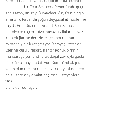
Samui adasında yaptı. Geçtiğimiz iki sezonda
olduğu gibi bir Four Seasons Resort’unda geçen 
son sezon, anlatıyı Güneydoğu Asya’nın dingin
ama bir o kadar da yoğun duygusal atmosferine 
taşıdı. Four Seasons Resort Koh Samui,
palmiyelerle çevrili özel havuzlu villaları, beyaz 
kum plajları ve denizle iç içe konumlanan
mimarisiyle dikkat çekiyor. Yemyeşil tepeler 
üzerine kurulu resort, her bir konuk birimini
manzaraya yönlendirerek doğal çevreyle güçlü 
bir bağ kurmayı hedefliyor. Kendi özel plajına
sahip olan otel, hem sessizlik arayanlara hem 
de su sporlarıyla vakit geçirmek isteyenlere 
farklı
olanaklar sunuyor.