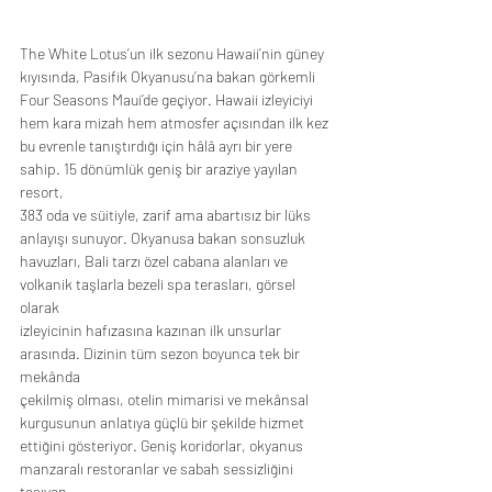
The White Lotus’un ilk sezonu Hawaii’nin güney 
kıyısında, Pasifik Okyanusu’na bakan görkemli
Four Seasons Maui’de geçiyor. Hawaii izleyiciyi 
hem kara mizah hem atmosfer açısından ilk kez
bu evrenle tanıştırdığı için hâlâ ayrı bir yere 
sahip. 15 dönümlük geniş bir araziye yayılan 
resort,
383 oda ve süitiyle, zarif ama abartısız bir lüks 
anlayışı sunuyor. Okyanusa bakan sonsuzluk
havuzları, Bali tarzı özel cabana alanları ve 
volkanik taşlarla bezeli spa terasları, görsel 
olarak
izleyicinin hafızasına kazınan ilk unsurlar 
arasında. Dizinin tüm sezon boyunca tek bir 
mekânda
çekilmiş olması, otelin mimarisi ve mekânsal 
kurgusunun anlatıya güçlü bir şekilde hizmet
ettiğini gösteriyor. Geniş koridorlar, okyanus 
manzaralı restoranlar ve sabah sessizliğini 
taşıyan