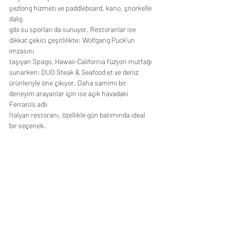
şezlong hizmeti ve paddleboard, kano, şnorkelle 
dalış
gibi su sporları da sunuyor. Restoranlar ise 
dikkat çekici çeşitlilikte: Wolfgang Puck’un 
imzasını
taşıyan Spago, Hawaii-California füzyon mutfağı 
sunarken; DUO Steak & Seafood et ve deniz
ürünleriyle öne çıkıyor. Daha samimi bir 
deneyim arayanlar için ise açık havadaki 
Ferraro’s adlı
İtalyan restoranı, özellikle gün batımında ideal 
bir seçenek.