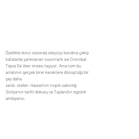
Özellikle ikinci sezonda izleyiciyi kendine çekip 
kafalarda yankılanan sountrack ise Cristobal
Tapia De Veer imzası taşıyor. Ama tüm bu 
anlatının gerçek birer karaktere dönüştüğü bir 
şey daha
vardı: oteller. Hawaii'nin tropik sakinliği, 
Sicilya’nın tarihî dokusu ve Tayland’ın egzotik
ambiyansı.