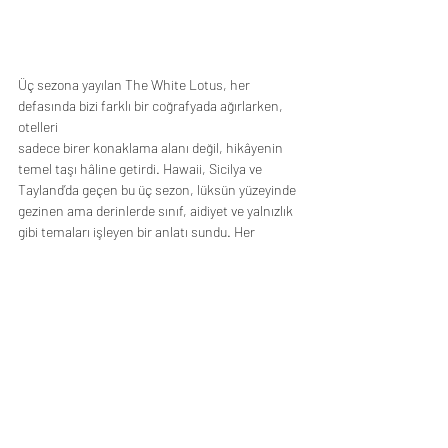
Üç sezona yayılan The White Lotus, her 
defasında bizi farklı bir coğrafyada ağırlarken, 
otelleri
sadece birer konaklama alanı değil, hikâyenin 
temel taşı hâline getirdi. Hawaii, Sicilya ve
Tayland’da geçen bu üç sezon, lüksün yüzeyinde 
gezinen ama derinlerde sınıf, aidiyet ve yalnızlık
gibi temaları işleyen bir anlatı sundu. Her 
mekân, sadece güzel bir arka plan değil; 
karakterlerin
ilişkilerini, çatışmalarını ve dönüşümlerini 
taşıyan bir atmosferdi. Geriye dönüp 
baktığımızda,
dizinin en çok akılda kalan yanlarından biri de 
tam olarak buydu: insanlara dair hikâyelerin,
mimari ve manzara üzerinden ne kadar 
etkileyici bir şekilde aktarılabildiği. Bakalım The 
White