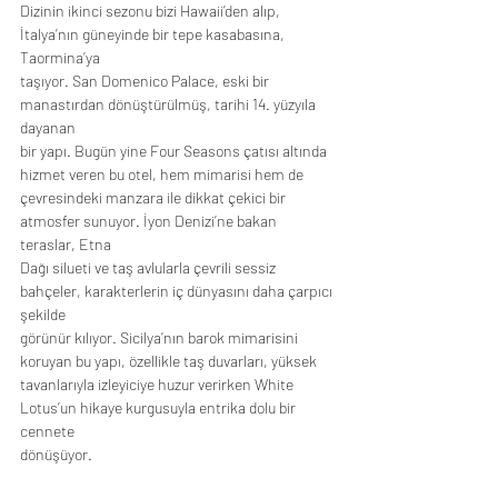
Dizinin ikinci sezonu bizi Hawaii’den alıp, 
İtalya’nın güneyinde bir tepe kasabasına, 
Taormina’ya
taşıyor. San Domenico Palace, eski bir 
manastırdan dönüştürülmüş, tarihi 14. yüzyıla 
dayanan
bir yapı. Bugün yine Four Seasons çatısı altında 
hizmet veren bu otel, hem mimarisi hem de
çevresindeki manzara ile dikkat çekici bir 
atmosfer sunuyor. İyon Denizi’ne bakan 
teraslar, Etna
Dağı silueti ve taş avlularla çevrili sessiz 
bahçeler, karakterlerin iç dünyasını daha çarpıcı 
şekilde
görünür kılıyor. Sicilya’nın barok mimarisini 
koruyan bu yapı, özellikle taş duvarları, yüksek
tavanlarıyla izleyiciye huzur verirken White 
Lotus’un hikaye kurgusuyla entrika dolu bir 
cennete
dönüşüyor.