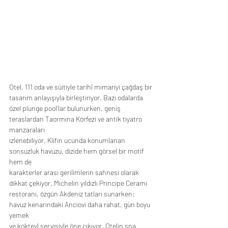
Otel, 111 oda ve süitiyle tarihî mimariyi çağdaş bir 
tasarım anlayışıyla birleştiriyor. Bazı odalarda
özel plunge pool’lar bulunurken, geniş 
teraslardan Taormina Körfezi ve antik tiyatro 
manzaraları
izlenebiliyor. Klifin ucunda konumlanan 
sonsuzluk havuzu, dizide hem görsel bir motif 
hem de
karakterler arası gerilimlerin sahnesi olarak 
dikkat çekiyor. Michelin yıldızlı Principe Cerami
restoranı, özgün Akdeniz tatları sunarken; 
havuz kenarındaki Anciovi daha rahat, gün boyu 
yemek
ve kokteyl servisiyle öne çıkıyor. Otelin spa 