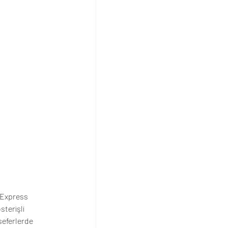
 Express 
terişli 
seferlerde 