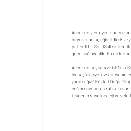
Accor'un yeni üyesi sadece büy
büyük olan üç eğimli direk ve y
patentli bir SolidSail sistemi 
gücü sağlayabilir. Bu da karbo
Accor'un başkanı ve CEO'su Séb
bir sayfa açıyoruz: dünyanın e
yaratcağız." Kökleri Doğu Eksp
çağını anımsatan rafine tasarı
teknenin suya ineceği ve sefer