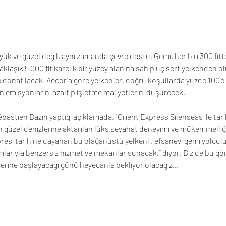
ük ve güzel değil, aynı zamanda çevre dostu. Gemi, her biri 300 fit
aklaşık 5.000 fit karelik bir yüzey alanına sahip üç sert yelkenden o
ile donatılacak. Accor'a göre yelkenler, doğru koşullarda yüzde 100'e 
n emisyonlarını azaltıp işletme maliyetlerini düşürecek.
astien Bazin yaptığı açıklamada, "Orient Express Silenseas ile tari
n güzel denizlerine aktarılan lüks seyahat deneyimi ve mükemmelliği
resi tarihine dayanan bu olağanüstü yelkenli, efsanevi gemi yolculuk
mlarıyla benzersiz hizmet ve mekanlar sunacak.” diyor. Biz de bu gö
lerine başlayacağı günü heyecanla bekliyor olacağız...