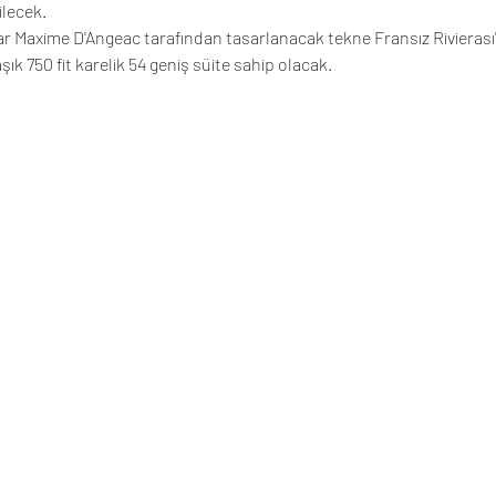
ilecek.
r Maxime D'Angeac tarafından tasarlanacak tekne Fransız Rivierası'n
ık 750 fit karelik 54 geniş süite sahip olacak. 