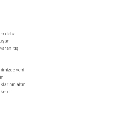
ten daha 
luşan 
varan itiş 
himizde yeni 
ni 
larının altın 
rkemli 