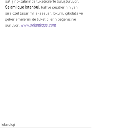
satış noktalarında tüketicilerle buluşturuyor. 
Selamlique Istanbul
, kahve çeşitlerinin yanı 
sıra özel tasarımlı aksesuar, lokum, çikolata ve 
şekerlemelerini de tüketicilerin beğenisine 
sunuyor. 
www.selamlique.com
Teknoloji