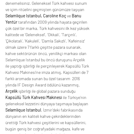
denemelisiniz. Geleneksel Türk kahvesi sunum 
ve içim ritüelini geçmişten günümüze taşıyan 
Selamlique Istanbul, Caroline Koç
 ve 
Banu 
Yentür 
tarafından 2009 yılında hayata geçirilen 
çok özel bir marka. Türk kahvesini ilk kez yüksek 
kalitede ve ‘Geleneksel’, ‘Okkalı’, ‘Tarçınlı’, 
‘Çikolatalı’, ‘Kakuleli’, ‘Damla Sakızlı’, ‘Kafeinsiz’ 
olmak üzere 7 farklı çeşitte pazara sunarak, 
kahve sektörünün öncü, yenilikçi markası olan 
Selamlıque Istanbul bu öncü duruşunu Arçelik 
ile yaptığı işbirliği ile perçinleyerek Kapsüllü Türk 
Kahvesi Makinesi'ne imza atmış. Kapsülleri de 7 
farklı aromada sunan bu özel tasarım  2016 
yılında IF Design Award ödülünü kazanmış. 
Arçelik
 işbirliği ile global pazara sunduğu 
Kapsüllü Türk Kahvesi Makinesi
 ile Türkiye’nin 
geleneksel lezzetini dünyaya taşımaya başlayan 
Selamlique Istanbul
, İzmir’deki fabrikasında 
dünyanın en kaliteli kahve çekirdeklerinden 
ürettiği Türk kahvesi çeşitlerini ve kapsüllerini, 
bugün geniş bir coğrafyadaki mağaza, kafe ve 