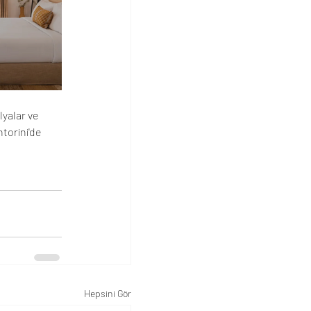
yalar ve 
torini'de 
Hepsini Gör