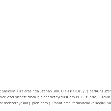
it başkenti Fira arasında uzanan ünlü Oia-Fira yürüyüş parkuru üzerin
leri özel hissettirmek için her detayı düşünmüş. Huzur dolu, sakin b
anlar manzaraya karşı planlanmış. Rahatlama, farkındalık ve sağlıklı y