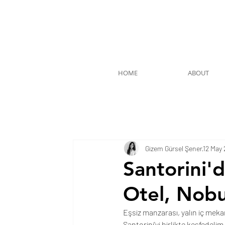
HOME
ABOUT
Gizem Gürsel Şener
12 May
Santorini'
Otel, Nobu
Eşsiz manzarası, yalın iç meka
Santorini'yi birlikte keşfedelim