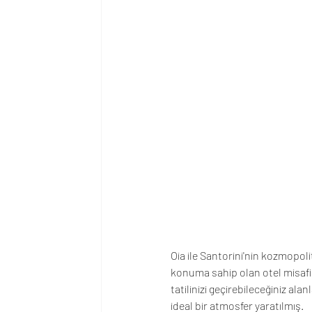
Oia ile Santorini'nin kozmopol
konuma sahip olan otel misafir
tatilinizi geçirebileceğiniz al
ideal bir atmosfer yaratılmış.