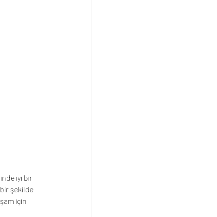
de iyi bir 
ir şekilde 
aşam için 