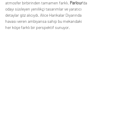
atmosfer birbirinden tamamen farklı. 
Parlour
'da 
odayı süsleyen yenilikçi tasarımlar ve yaratıcı 
detaylar göz alıcıydı. Alice Harikalar Diyarında 
havası veren ambiyansa sahip bu mekandaki 
her köşe farklı bir perspektif sunuyor.