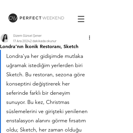
Gizem Gürsel Şener
17 Ara 2024
2 dakikada okunur
Londra’nın İkonik Restoranı, Sketch
Londra'ya her gidişimde mutlaka 
uğramak istediğim yerlerden biri 
Sketch. Bu restoran, sezona göre 
konseptini değiştirerek her 
seferinde farklı bir deneyim 
sunuyor. Bu kez, Christmas 
süslemelerini ve girişteki yenilenen 
enstalasyon alanını görme fırsatım 
oldu; Sketch, her zaman olduğu 