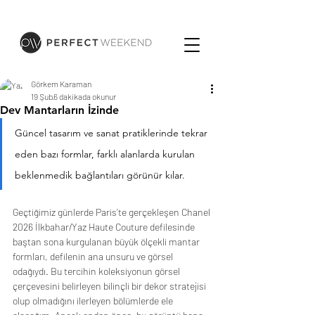
Görkem Karaman
19 Şub
6 dakikada okunur
Dev Mantarların İzinde
Güncel tasarım ve sanat pratiklerinde tekrar 
eden bazı formlar, farklı alanlarda kurulan 
beklenmedik bağlantıları görünür kılar.
Geçtiğimiz günlerde Paris’te gerçekleşen Chanel 
2026 İlkbahar/Yaz Haute Couture defilesinde 
baştan sona kurgulanan büyük ölçekli mantar 
formları, defilenin ana unsuru ve görsel 
odağıydı. Bu tercihin koleksiyonun görsel 
çerçevesini belirleyen bilinçli bir dekor stratejisi 
olup olmadığını ilerleyen bölümlerde ele 