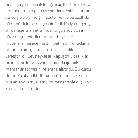
fidanlığa yeniden dikileceğini açıkladı. Bu detay, 
set tasarımının planlı ve sürdürülebilir bir üretim 
süreciyle ele alındığını gösteriyor ve bu özellikle 
günümüz için bence çok değerli. Podyum, geniş 
bir dairesel alan etrafında kurgulandı. Spiral 
düzenle yerleştirilen mantar heykelleri, 
modellerin hareket hattını belirledi. Konukların 
oturma alanı için aralara kavisli banklar 
yerleştirildi. Dev heykeller; kapüşonlu başlıklar, 
fırfırlı lameller ve kıvrımlı saplarla gerçek 
mantar anatomisini referans alıyordu. Bu kurgu, 
Grand Palais’in 6.000 tonun üzerinde çelikten 
oluşan endüstriyel atriyum mimarisiyle güçlü bir 
kontrast oluşturdu. 