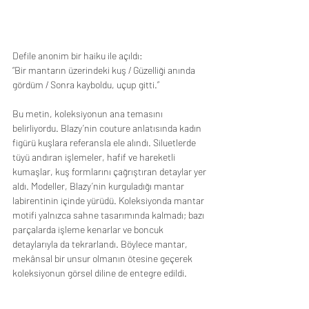
Defile anonim bir haiku ile açıldı:
“Bir mantarın üzerindeki kuş / Güzelliği anında 
gördüm / Sonra kayboldu, uçup gitti.”
Bu metin, koleksiyonun ana temasını 
belirliyordu. Blazy’nin couture anlatısında kadın 
figürü kuşlara referansla ele alındı. Siluetlerde 
tüyü andıran işlemeler, hafif ve hareketli 
kumaşlar, kuş formlarını çağrıştıran detaylar yer 
aldı. Modeller, Blazy’nin kurguladığı mantar 
labirentinin içinde yürüdü. Koleksiyonda mantar 
motifi yalnızca sahne tasarımında kalmadı; bazı 
parçalarda işleme kenarlar ve boncuk 
detaylarıyla da tekrarlandı. Böylece mantar, 
mekânsal bir unsur olmanın ötesine geçerek 
koleksiyonun görsel diline de entegre edildi.