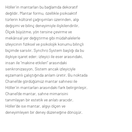
Höller’in mantarları bu bağlamda dekoratif 
değildir. Mantar formu, özellikle psikoaktif 
türlerin kültürel çağrışımları üzerinden, algı 
değişimi ve bilinç deneyimiyle ilişkilendirilir. 
Ölçek büyütme, yön tersine çevirme ve 
mekânsal yer değiştirme gibi müdahalelerle 
izleyicinin fiziksel ve psikolojik konumu bilinçli 
biçimde sarsılır. Synchro System başlığı da bu 
ilişkiye işaret eder: izleyici ile eser arasındaki, 
insan ile “makine etkileri” arasındaki 
senkronizasyon. Sistem ancak izleyiciyle 
eşzamanlı çalıştığında anlam üretir. Bu noktada 
Chanel’de gördüğümüz mantar sahnesi ile 
Höller’in mantarları arasındaki fark belirginleşir. 
Chanel’de mantar, sahne mimarisini 
tanımlayan bir estetik ve anlatı aracıdır. 
Höller’de ise mantar, algıyı ölçen ve 
deneyimleyen bir deney düzeneğine dönüşür.