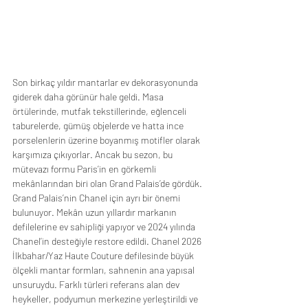
Son birkaç yıldır mantarlar ev dekorasyonunda 
giderek daha görünür hale geldi. Masa 
örtülerinde, mutfak tekstillerinde, eğlenceli 
taburelerde, gümüş objelerde ve hatta ince 
porselenlerin üzerine boyanmış motifler olarak 
karşımıza çıkıyorlar. Ancak bu sezon, bu 
mütevazı formu Paris’in en görkemli 
mekânlarından biri olan Grand Palais’de gördük. 
Grand Palais’nin Chanel için ayrı bir önemi 
bulunuyor. Mekân uzun yıllardır markanın 
defilelerine ev sahipliği yapıyor ve 2024 yılında 
Chanel’in desteğiyle restore edildi. Chanel 2026 
İlkbahar/Yaz Haute Couture defilesinde büyük 
ölçekli mantar formları, sahnenin ana yapısal 
unsuruydu. Farklı türleri referans alan dev 
heykeller, podyumun merkezine yerleştirildi ve 