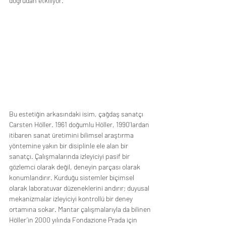
doğrudan etkiliyor.
Bu estetiğin arkasındaki isim, çağdaş sanatçı 
Carsten Höller. 1961 doğumlu Höller, 1990’lardan 
itibaren sanat üretimini bilimsel araştırma 
yöntemine yakın bir disiplinle ele alan bir 
sanatçı. Çalışmalarında izleyiciyi pasif bir 
gözlemci olarak değil, deneyin parçası olarak 
konumlandırır. Kurduğu sistemler biçimsel 
olarak laboratuvar düzeneklerini andırır; duyusal 
mekanizmalar izleyiciyi kontrollü bir deney 
ortamına sokar. Mantar çalışmalarıyla da bilinen 
Höller’in 2000 yılında Fondazione Prada için 