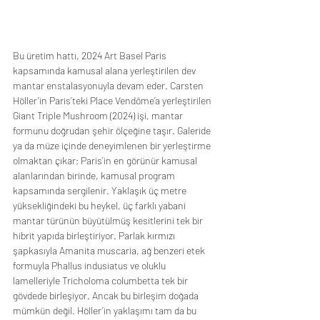
Bu üretim hattı, 2024 Art Basel Paris 
kapsamında kamusal alana yerleştirilen dev 
mantar enstalasyonuyla devam eder. Carsten 
Höller’in Paris’teki Place Vendôme’a yerleştirilen 
Giant Triple Mushroom (2024) işi, mantar 
formunu doğrudan şehir ölçeğine taşır. Galeride 
ya da müze içinde deneyimlenen bir yerleştirme 
olmaktan çıkar; Paris’in en görünür kamusal 
alanlarından birinde, kamusal program 
kapsamında sergilenir. Yaklaşık üç metre 
yüksekliğindeki bu heykel, üç farklı yabani 
mantar türünün büyütülmüş kesitlerini tek bir 
hibrit yapıda birleştiriyor. Parlak kırmızı 
şapkasıyla Amanita muscaria, ağ benzeri etek 
formuyla Phallus indusiatus ve oluklu 
lamelleriyle Tricholoma columbetta tek bir 
gövdede birleşiyor. Ancak bu birleşim doğada 
mümkün değil. Höller’in yaklaşımı tam da bu 