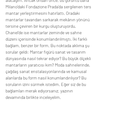
alacağım. Ancak ondan önce, bu görüntü bana 
Milano’daki Fondazione Prada’da sergilenen ters 
mantar yerleştirmesini hatırlattı. Oradaki 
mantarlar tavandan sarkarak mekânın yönünü 
tersine çeviren bir kurgu oluşturuyordu. 
Chanel’de ise mantarlar zeminde ve sahne 
düzeni içerisinde konumlandırılmıştı. İki farklı 
bağlam, benzer bir form. Bu noktada aklıma şu 
sorular geldi: Mantar figürü sanat ve tasarım 
dünyasında nasıl tekrar ediyor? Bu büyük ölçekli 
mantarların yaratıcısı kim? Moda sahnelerinde, 
çağdaş sanat enstalasyonlarında ve kamusal 
alanlarda bu form nasıl konumlandırılıyor? Bu 
soruların izini sürmek istedim. Eğer siz de bu 
bağlamları merak ediyorsanız, yazının 
devamında birlikte inceleyelim.