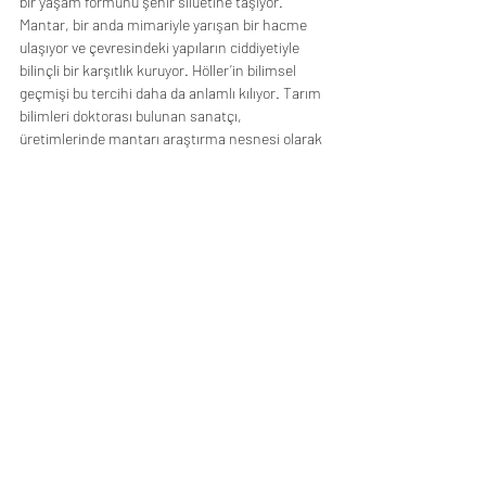
bir yaşam formunu şehir siluetine taşıyor. 
Mantar, bir anda mimariyle yarışan bir hacme 
ulaşıyor ve çevresindeki yapıların ciddiyetiyle 
bilinçli bir karşıtlık kuruyor. Höller’in bilimsel 
geçmişi bu tercihi daha da anlamlı kılıyor. Tarım 
bilimleri doktorası bulunan sanatçı, 
üretimlerinde mantarı araştırma nesnesi olarak 
ele alıyor. Türleri bölüp yeniden birleştirmesi, 
aslında doğayı yeniden kurgulama biçimi. 
2009’dan bu yana sürdürdüğü Giant Triple 
Mushroom serisinde her heykel tekil; formül 
sabit olsa da tür kombinasyonları ve büyüme 
evreleri değişiyor. 