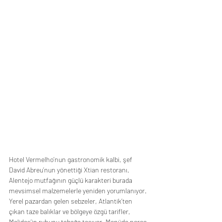
Hotel Vermelho’nun gastronomik kalbi, şef 
David Abreu’nun yönettiği Xtian restoranı.
Alentejo mutfağının güçlü karakteri burada 
mevsimsel malzemelerle yeniden yorumlanıyor. 
Yerel pazardan gelen sebzeler, Atlantik’ten 
çıkan taze balıklar ve bölgeye özgü tarifler, 
Melides’in ruhunu tabağa taşıyor. Menüde porco 