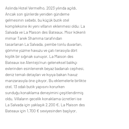
Aslında Hotel Vermelho, 2023 yılında açıldı. 
Ancak son günlerde yeniden gündeme
gelmesinin sebebi, bu küçük butik otel 
kompleksine iki yeni villanın eklenmesi oldu: La
Salvada ve La Maison des Bateaux. Mısır kökenli 
mimar Tarek Shamma tarafından
tasarlanan La Salvada, pembe tonlu duvarları, 
gömme yüzme havuzu ve çatı terasıyla dört
kişilik bir sığınak sunuyor. La Maison des 
Bateaux ise Alentejo’nun geleneksel balıkçı
evlerinden esinlenerek beyaz badanalı cephesi, 
deniz temalı detayları ve kıyıya bakan havuz 
manzarasıyla öne çıkıyor. Bu eklemelerle birlikte 
otel, 13 odalı butik yapısını korurken
sunduğu konaklama deneyimini çeşitlendirmiş 
oldu. Villaların gecelik konaklama ücretleri ise 
La Salvada için yaklaşık 2.200 €, La Maison des 
Bateaux için 1.700 € seviyesinden başlıyor. 