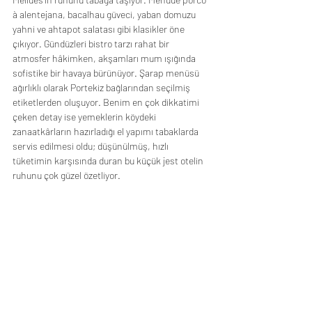
à alentejana, bacalhau güveci, yaban domuzu 
yahni ve ahtapot salatası gibi klasikler öne 
çıkıyor. Gündüzleri bistro tarzı rahat bir 
atmosfer hâkimken, akşamları mum ışığında 
sofistike bir havaya bürünüyor. Şarap menüsü 
ağırlıklı olarak Portekiz bağlarından seçilmiş 
etiketlerden oluşuyor. Benim en çok dikkatimi 
çeken detay ise yemeklerin köydeki 
zanaatkârların hazırladığı el yapımı tabaklarda 
servis edilmesi oldu; düşünülmüş, hızlı 
tüketimin karşısında duran bu küçük jest otelin 
ruhunu çok güzel özetliyor. 