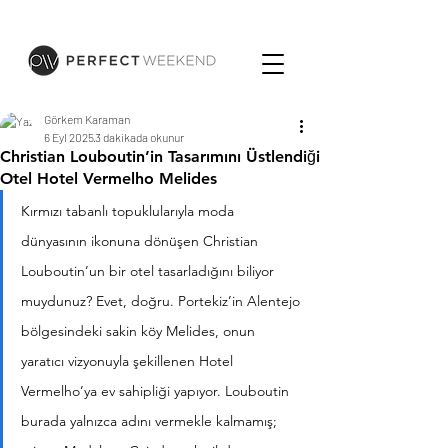
Görkem Karaman
6 Eyl 2025
3 dakikada okunur
Christian Louboutin’in Tasarımını Üstlendiği
Otel Hotel Vermelho Melides
Kırmızı tabanlı topuklularıyla moda 
dünyasının ikonuna dönüşen Christian 
Louboutin’un bir otel tasarladığını biliyor 
muydunuz? Evet, doğru. Portekiz’in Alentejo 
bölgesindeki sakin köy Melides, onun 
yaratıcı vizyonuyla şekillenen Hotel 
Vermelho’ya ev sahipliği yapıyor. Louboutin 
burada yalnızca adını vermekle kalmamış; 