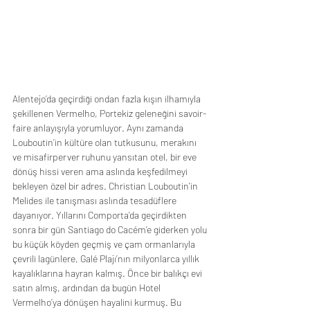
Alentejo’da geçirdiği ondan fazla kışın ilhamıyla 
şekillenen Vermelho, Portekiz geleneğini savoir-
faire anlayışıyla yorumluyor. Aynı zamanda 
Louboutin’in kültüre olan tutkusunu, merakını 
ve misafirperver ruhunu yansıtan otel, bir eve 
dönüş hissi veren ama aslında keşfedilmeyi 
bekleyen özel bir adres. Christian Louboutin’in 
Melides ile tanışması aslında tesadüflere 
dayanıyor. Yıllarını Comporta’da geçirdikten 
sonra bir gün Santiago do Cacém’e giderken yolu 
bu küçük köyden geçmiş ve çam ormanlarıyla 
çevrili lagünlere, Galé Plajı’nın milyonlarca yıllık 
kayalıklarına hayran kalmış. Önce bir balıkçı evi 
satın almış, ardından da bugün Hotel 
Vermelho’ya dönüşen hayalini kurmuş. Bu 