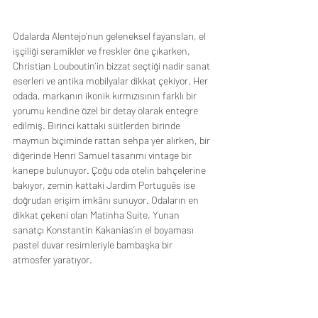
Odalarda Alentejo’nun geleneksel fayansları, el 
işçiliği seramikler ve freskler öne çıkarken,
Christian Louboutin’in bizzat seçtiği nadir sanat 
eserleri ve antika mobilyalar dikkat çekiyor. Her 
odada, markanın ikonik kırmızısının farklı bir 
yorumu kendine özel bir detay olarak entegre 
edilmiş. Birinci kattaki süitlerden birinde 
maymun biçiminde rattan sehpa yer alırken, bir 
diğerinde Henri Samuel tasarımı vintage bir 
kanepe bulunuyor. Çoğu oda otelin bahçelerine 
bakıyor, zemin kattaki Jardim Português ise 
doğrudan erişim imkânı sunuyor. Odaların en 
dikkat çekeni olan Matinha Suite, Yunan 
sanatçı Konstantin Kakanias’ın el boyaması 
pastel duvar resimleriyle bambaşka bir 
atmosfer yaratıyor. 