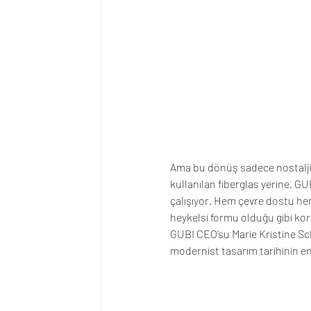
Ama bu dönüş sadece nostaljik 
kullanılan fiberglas yerine, GU
çalışıyor. Hem çevre dostu he
heykelsi formu olduğu gibi kor
GUBI CEO’su Marie Kristine Sch
modernist tasarım tarihinin en