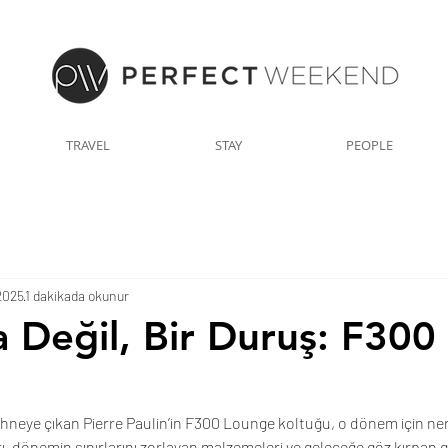
TRAVEL
STAY
PEOPLE
2025
1 dakikada okunur
a Değil, Bir Duruş: F300
sahneye çıkan Pierre Paulin’in F300 Lounge koltuğu, o dönem için ne
arı, dönemin sınırlarını zorlayan malzemeleri ve geleceğe göz kırpan