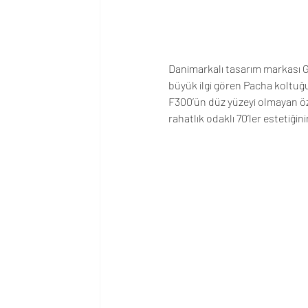
Danimarkalı tasarım markası GU
büyük ilgi gören Pacha koltuğ
F300’ün düz yüzeyi olmayan öz
rahatlık odaklı 70’ler estetiği