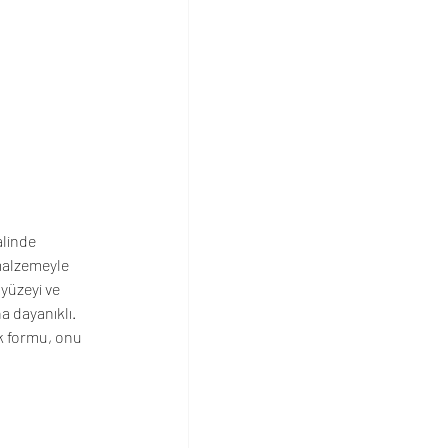
linde 
malzemeyle 
yüzeyi ve 
a dayanıklı.
k formu, onu 