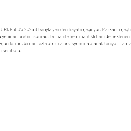
BI, F300’ü 2025 itibarıyla yeniden hayata geçiriyor. Markanın geçtiğ
u yeniden üretimi sonrası, bu hamle hem mantıklı hem de beklenen b
gün formu, birden fazla oturma pozisyonuna olanak tanıyor; tam a
nin sembolü.