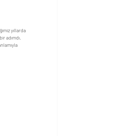
imiz yıllarda 
ir adımdı. 
nlamıyla 