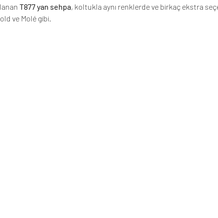
lanan 
T877 yan sehpa
, koltukla aynı renklerde ve birkaç ekstra se
old ve Molé gibi.