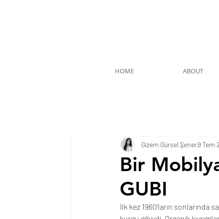
HOME
ABOUT
Gizem Gürsel Şener
9 Tem 
Bir Mobily
GUBI
İlk kez 1960’ların sonlarında 
kurgu gibiydi. Organik kıvrıml