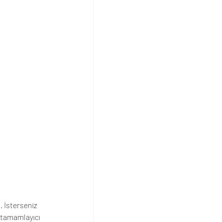
l
. İsterseniz 
 tamamlayıcı 