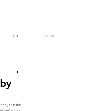
ART
EVENTS
 by
redeyse bilim 
 görünümüyle 