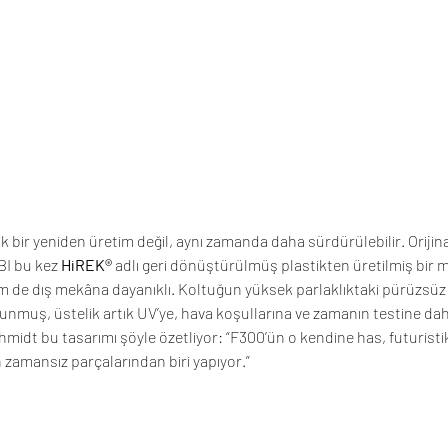
bir yeniden üretim değil, aynı zamanda daha sürdürülebilir. Orijina
BI bu kez 
HiREK®
 adlı geri dönüştürülmüş plastikten üretilmiş bir 
m de dış mekâna dayanıklı. Koltuğun yüksek parlaklıktaki pürüzsüz 
unmuş, üstelik artık UV’ye, hava koşullarına ve zamanın testine dah
midt bu tasarımı şöyle özetliyor: “F300’ün o kendine has, futuristi
 zamansız parçalarından biri yapıyor.”