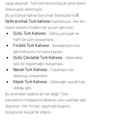
saygı duyarak, Türk kahvesine küçük ama özenli 
dokunuşlar eklemişler.
Bu yıl Dünya Kahve Günü’nde Starbucks’ta 
5 
farklı aromalı Türk kahvesi
 hazırlanıyor. Her biri, 
klasik lezzete modern bir yorum getiriyor:
Sütlü Türk Kahvesi
 – Daha yumuşak ve 
hafif bir içim arayanlara.
Fındıklı Türk Kahvesi
 – Karadeniz’in mis 
gibi kokusunu fincana taşıyor.
Sütlü Çikolatalı Türk Kahvesi
 – Gelenekle 
tatlı bir kaçamağın buluşması.
Naneli Türk Kahvesi
 – Ferahlatıcı bir 
dokunuş isteyenlere.
Klasik Türk Kahvesi
 – Geleneğin asırlık hali, 
olduğu gibi.
Bu aromalar sadece bir tat değil; Türk 
kahvesinin hikâyesine eklenen yeni sayfalar gibi 
düşünün. Her fincan, geçmişle bugünü 
buluşturan küçük bir köprü…