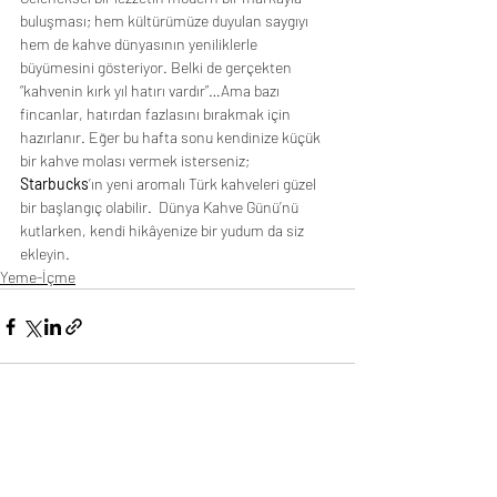
buluşması; hem kültürümüze duyulan saygıyı 
hem de kahve dünyasının yeniliklerle 
büyümesini gösteriyor. Belki de gerçekten 
“kahvenin kırk yıl hatırı vardır”…Ama bazı 
fincanlar, hatırdan fazlasını bırakmak için 
hazırlanır. Eğer bu hafta sonu kendinize küçük 
bir kahve molası vermek isterseniz; 
Starbucks
’ın yeni aromalı Türk kahveleri güzel 
bir başlangıç olabilir.  Dünya Kahve Günü’nü 
kutlarken, kendi hikâyenize bir yudum da siz 
ekleyin.
Yeme-İçme
Son Yazılar
Hepsini Gör